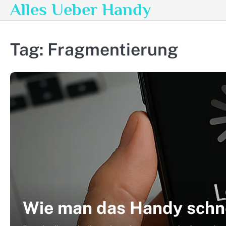
Alles Ueber Handy
Skip
to
content
Tag:
Fragmentierung
Wie man das Handy schne