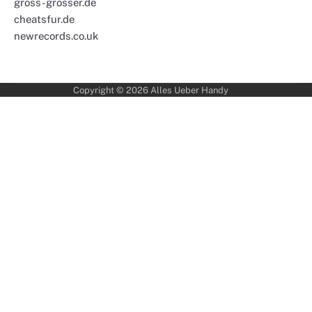
gross-grosser.de
cheatsfur.de
newrecords.co.uk
Copyright © 2026
Alles Ueber Handy