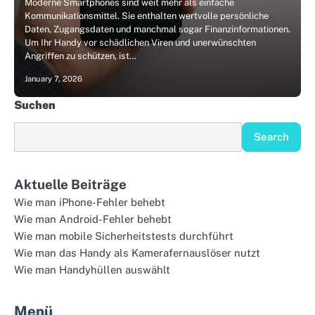
Moderne Smartphones sind weit mehr als einfache
Kommunikationsmittel. Sie enthalten wertvolle persönliche
Daten, Zugangsdaten und manchmal sogar Finanzinformationen.
Um Ihr Handy vor schädlichen Viren und unerwünschten
Angriffen zu schützen, ist…
January 7, 2026
Suchen
Search
Aktuelle Beiträge
Wie man iPhone-Fehler behebt
Wie man Android-Fehler behebt
Wie man mobile Sicherheitstests durchführt
Wie man das Handy als Kamerafernauslöser nutzt
Wie man Handyhüllen auswählt
Menü