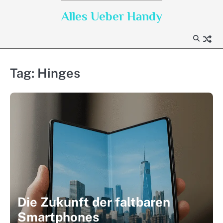
Skip
Alles Ueber Handy
to
content
Tag:
Hinges
Die Zukunft der faltbaren
Smartphones