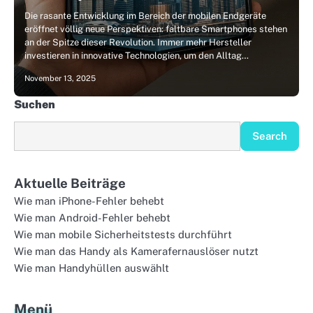
Die rasante Entwicklung im Bereich der mobilen Endgeräte
eröffnet völlig neue Perspektiven: faltbare Smartphones stehen
an der Spitze dieser Revolution. Immer mehr Hersteller
investieren in innovative Technologien, um den Alltag…
November 13, 2025
Suchen
Search
Aktuelle Beiträge
Wie man iPhone-Fehler behebt
Wie man Android-Fehler behebt
Wie man mobile Sicherheitstests durchführt
Wie man das Handy als Kamerafernauslöser nutzt
Wie man Handyhüllen auswählt
Menü