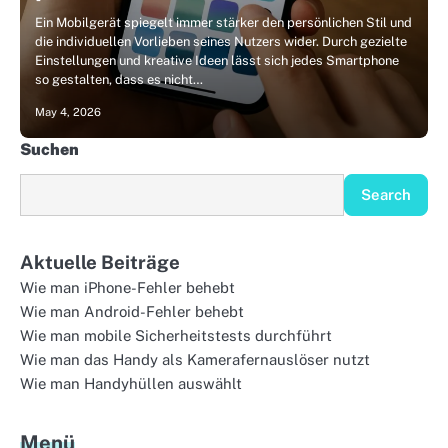
Ein Mobilgerät spiegelt immer stärker den persönlichen Stil und
die individuellen Vorlieben seines Nutzers wider. Durch gezielte
Einstellungen und kreative Ideen lässt sich jedes Smartphone
so gestalten, dass es nicht…
May 4, 2026
Suchen
Search
Aktuelle Beiträge
Wie man iPhone-Fehler behebt
Wie man Android-Fehler behebt
Wie man mobile Sicherheitstests durchführt
Wie man das Handy als Kamerafernauslöser nutzt
Wie man Handyhüllen auswählt
Menü