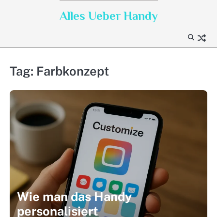
Skip
Alles Ueber Handy
to
content
Tag:
Farbkonzept
Wie man das Handy
personalisiert