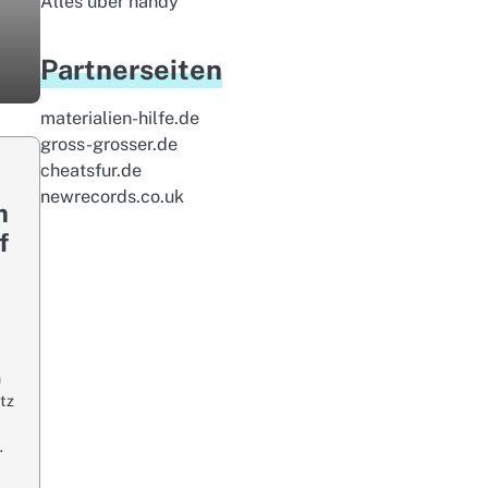
Alles uber handy
Partnerseiten
materialien-hilfe.de
gross-grosser.de
cheatsfur.de
newrecords.co.uk
m
f
n
tz
…