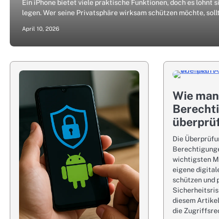
Ein iPhone bietet viele praktische Funktionen, doch es lohnt
legen. Wer seine Privatsphäre wirksam schützen möchte, soll
April 10, 2026
Wie man
Berecht
überprü
Die Überprüfu
Berechtigunge
wichtigsten 
eigene digital
schützen und 
Sicherheitsris
diesem Artikel
die Zugriffsr