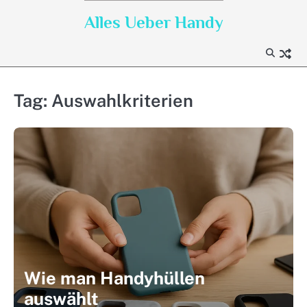
Skip
Alles Ueber Handy
to
content
Tag:
Auswahlkriterien
Wie man Handyhüllen
auswählt