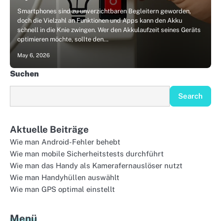
Smartphones sind zu unverzichtbaren Begleitern geworden,
doch die Vielzahl an Funktionen und Apps kann den Akku
schnell in die Knie zwingen. Wer den Akkulaufzeit seines Geräts
optimieren möchte, sollte den…
May 6, 2026
Suchen
Search
Aktuelle Beiträge
Wie man Android-Fehler behebt
Wie man mobile Sicherheitstests durchführt
Wie man das Handy als Kamerafernauslöser nutzt
Wie man Handyhüllen auswählt
Wie man GPS optimal einstellt
Menü