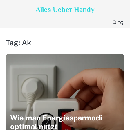
Skip
Alles Ueber Handy
to
content
Tag:
Ak
Wie man Energiesparmodi
optimal nutzt